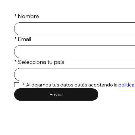
*
Nombre
*
Email
*
Selecciona tu país
*
Al dejarnos tus datos estás aceptando la
 políti
Enviar