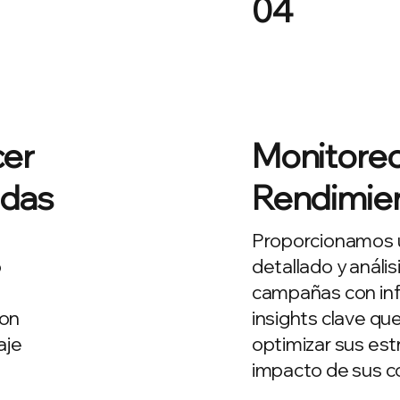
04
cer
Monitoreo 
adas
Rendimie
Proporcionamos 
o
detallado y anális
campañas con inf
con
insights clave qu
aje
optimizar sus est
impacto de sus c