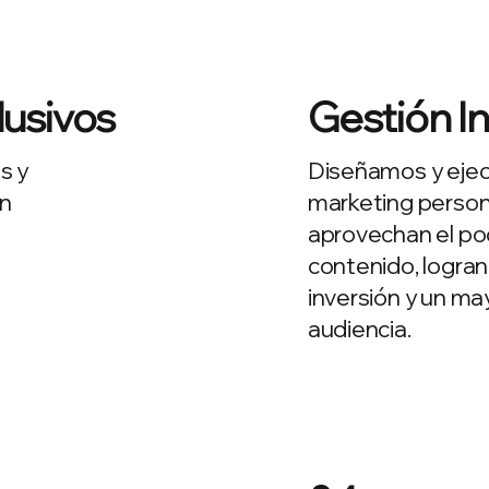
lusivos
Gestión I
s y
Diseñamos y eje
an
marketing person
aprovechan el po
contenido, logran
inversión y un m
audiencia.