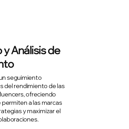
y Análisis de
nto
un seguimiento
is del rendimiento de las
luencers, ofreciendo
e permiten a las marcas
rategias y maximizar el
olaboraciones.